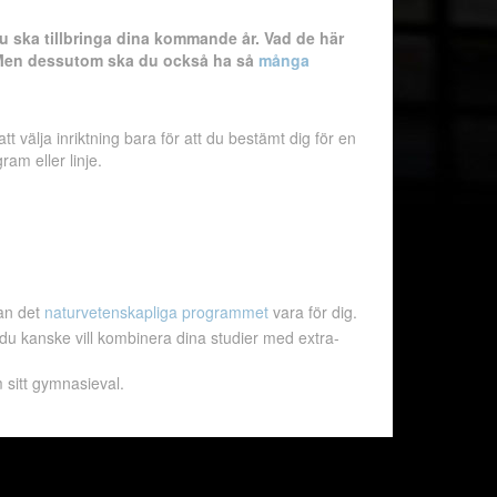
 du ska tillbringa dina kommande år. Vad de här
r. Men dessutom ska du också ha så
många
tt välja inriktning bara för att du bestämt dig för en
am eller linje.
kan det
naturvetenskapliga programmet
vara för dig.
 du kanske vill kombinera dina studier med extra-
sitt gymnasieval.