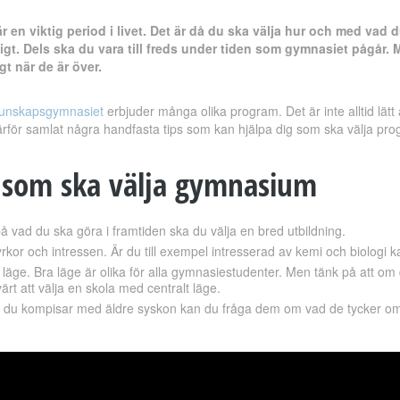
r en viktig period i livet. Det är då du ska välja hur och med vad
ktigt. Dels ska du vara till freds under tiden som gymnasiet pågå
t när de är över.
unskapsgymnasiet
erbjuder många olika program. Det är inte alltid lätt a
därför samlat några handfasta tips som kan hjälpa dig som ska välja progr
g som ska välja gymnasium
å vad du ska göra i framtiden ska du välja en bred utbildning.
rkor och intressen. Är du till exempel intresserad av kemi och biologi 
 läge. Bra läge är olika för alla gymnasiestudenter. Men tänk på att om
ärt att välja en skola med centralt läge.
 du kompisar med äldre syskon kan du fråga dem om vad de tycker om 