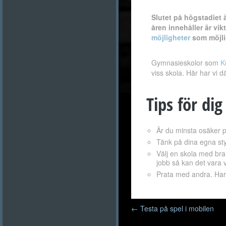
Slutet på högstadiet ä
åren innehåller är vi
möjligheter
som möjlig
Gymnasieskolor som
K
viss skola. Här har vi 
Tips för di
Är du minsta osäker p
Tänk på dina egna sty
Välj en skola med bra
jobb så kan det vara v
Prata med andra. Har
Inläggsnavigering
←
Testa på spel i mobilen