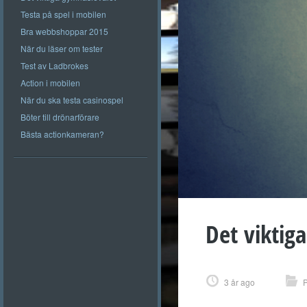
Testa på spel i mobilen
Bra webbshoppar 2015
När du läser om tester
Test av Ladbrokes
Action i mobilen
När du ska testa casinospel
Böter till drönarförare
Bästa actionkameran?
Det viktig
3 år ago
P