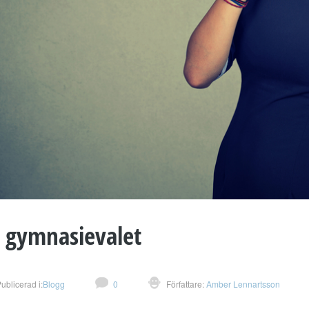
a gymnasievalet
ublicerad i:
Blogg
0
Författare:
Amber Lennartsson