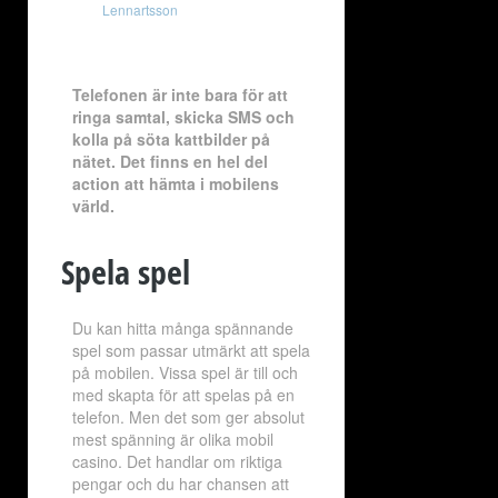
Lennartsson
Telefonen är inte bara för att
ringa samtal, skicka SMS och
kolla på söta kattbilder på
nätet. Det finns en hel del
action att hämta i mobilens
värld.
Spela spel
Du kan hitta många spännande
spel som passar utmärkt att spela
på mobilen. Vissa spel är till och
med skapta för att spelas på en
telefon. Men det som ger absolut
mest spänning är olika mobil
casino. Det handlar om riktiga
pengar och du har chansen att